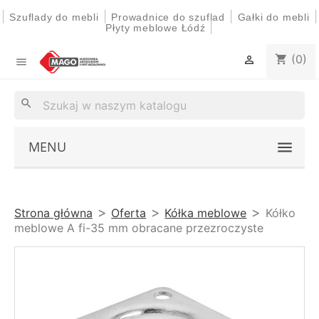
|
|
|
|
Szuflady do mebli
Prowadnice do szuflad
Gałki do mebli
|
Płyty meblowe Łódź
(0)
shopping_cart


search
MENU
Strona główna
Oferta
Kółka meblowe
Kółko
meblowe A fi-35 mm obracane przezroczyste