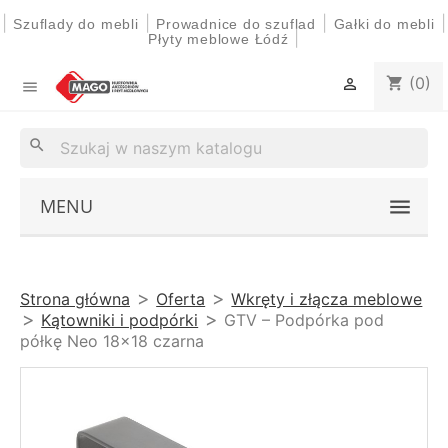
|
|
|
|
Szuflady do mebli
Prowadnice do szuflad
Gałki do mebli
|
Płyty meblowe Łódź
(0)
shopping_cart


search
MENU
Strona główna
Oferta
Wkręty i złącza meblowe
Kątowniki i podpórki
GTV – Podpórka pod
półkę Neo 18x18 czarna