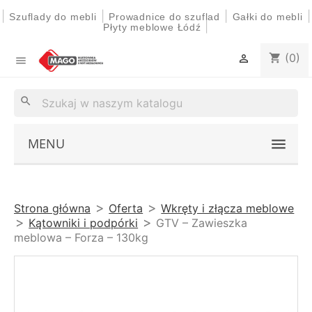
|
|
|
|
Szuflady do mebli
Prowadnice do szuflad
Gałki do mebli
|
Płyty meblowe Łódź
(0)
shopping_cart


search
MENU
Strona główna
Oferta
Wkręty i złącza meblowe
Kątowniki i podpórki
GTV – Zawieszka
meblowa – Forza – 130kg