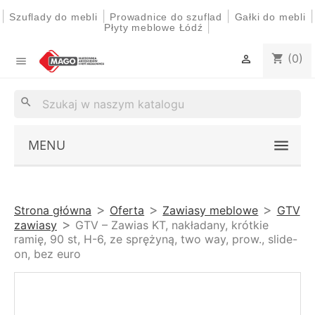
|
|
|
|
Szuflady do mebli
Prowadnice do szuflad
Gałki do mebli
|
Płyty meblowe Łódź
(0)
shopping_cart


search
MENU
Strona główna
Oferta
Zawiasy meblowe
GTV
zawiasy
GTV – Zawias KT, nakładany, krótkie
ramię, 90 st, H-6, ze sprężyną, two way, prow., slide-
on, bez euro