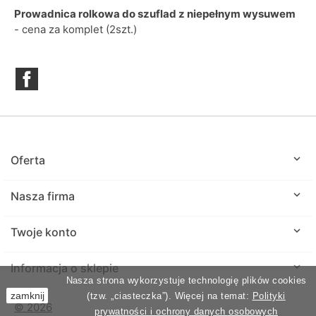
Prowadnica rolkowa do szuflad z niepełnym wysuwem
- cena za komplet (2szt.)
Facebook

Oferta

Nasza firma

Twoje konto
keyboard_arrow_down
Informacja o sklepie
Nasza strona wykorzystuje technologię plików cookies
zamknij
(tzw. „ciasteczka”). Więcej na temat:
Polityki
© 2026
prywatności i ochrony danych osobowych