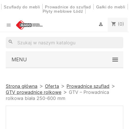
|
|
|
|
Szuflady do mebli
Prowadnice do szuflad
Gałki do mebli
|
Płyty meblowe Łódź
(0)
shopping_cart


search
MENU
Strona główna
Oferta
Prowadnice szuflad
GTV prowadnice rolkowe
GTV – Prowadnica
rolkowa biała 250-600 mm