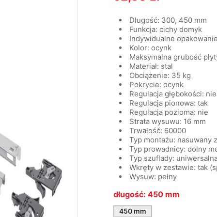
Długość: 300, 450 mm
Funkcja: cichy domyk
Indywidualne opakowanie
Kolor: ocynk
Maksymalna grubość płyt
Materiał: stal
Obciążenie: 35 kg
Pokrycie: ocynk
Regulacja głębokości: nie
Regulacja pionowa: tak
Regulacja pozioma: nie
Strata wysuwu: 16 mm
Trwałość: 60000
Typ montażu: nasuwany 
Typ prowadnicy: dolny m
Typ szuflady: uniwersaln
Wkręty w zestawie: tak (s
Wysuw: pełny
długość: 450 mm
450 mm