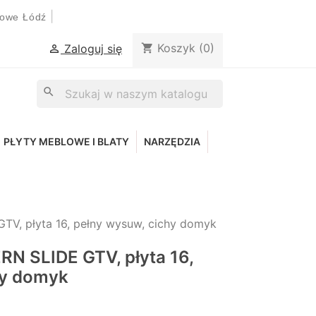
|
lowe Łódź
Koszyk
(0)
shopping_cart
Zaloguj się

search
PŁYTY MEBLOWE I BLATY
NARZĘDZIA
V, płyta 16, pełny wysuw, cichy domyk
N SLIDE GTV, płyta 16,
hy domyk