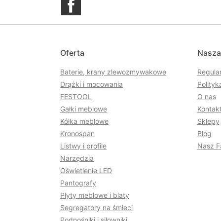
Oferta
Nasza
Baterie, krany zlewozmywakowe
Regula
Drążki i mocowania
Polityk
FESTOOL
O nas
Gałki meblowe
Kontakt
Kółka meblowe
Sklepy
Kronospan
Blog
Listwy i profile
Nasz F
Narzędzia
Oświetlenie LED
Pantografy
Płyty meblowe i blaty
Segregatory na śmieci
Podnośniki i siłowniki