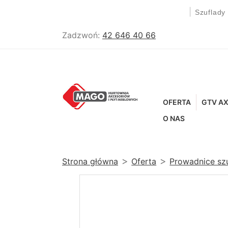
|
Szuflady
Zadzwoń:
42 646 40 66
OFERTA
GTV AX
O NAS
Strona główna
Oferta
Prowadnice sz