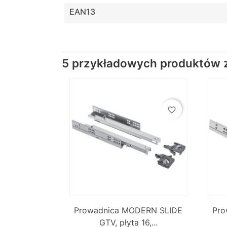
EAN13
5 przykładowych produktów z 
favorite_border

Szybki podgląd
Prowadnica MODERN SLIDE
Pro
GTV, płyta 16,...