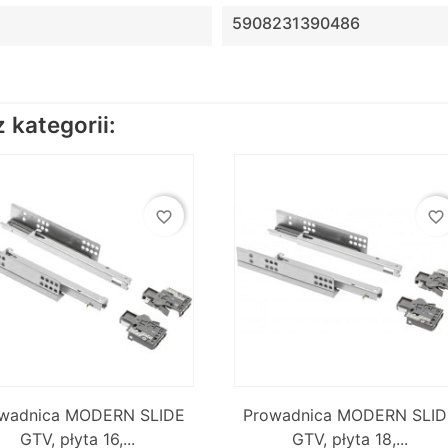
5908231390486
kategorii:
favorite_border
favorite_border


Szybki podgląd
Szybki podgląd
wadnica MODERN SLIDE
Prowadnica MODERN SLID
GTV, płyta 16,...
GTV, płyta 18,...