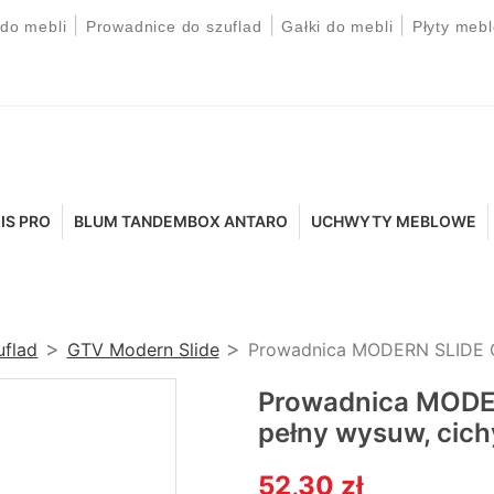
|
|
|
 do mebli
Prowadnice do szuflad
Gałki do mebli
Płyty meb
IS PRO
BLUM TANDEMBOX ANTARO
UCHWYTY MEBLOWE
uflad
GTV Modern Slide
Prowadnica MODERN SLIDE GT
Prowadnica MODER
pełny wysuw, cic
52,30 zł