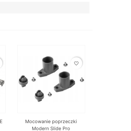
favorite_border

Szybki podgląd
E
Mocowanie poprzeczki
Modern Slide Pro