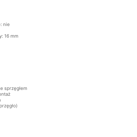
: nie
y: 16 mm
ze sprzęgłem
ontaż
a
przęgło)