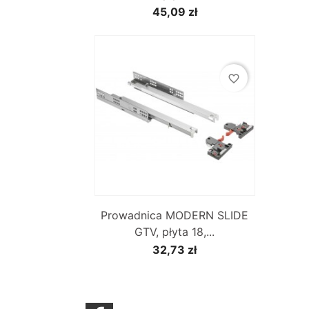
45,09 zł
favorite_border

Szybki podgląd
Prowadnica MODERN SLIDE
GTV, płyta 18,...
32,73 zł
Facebook