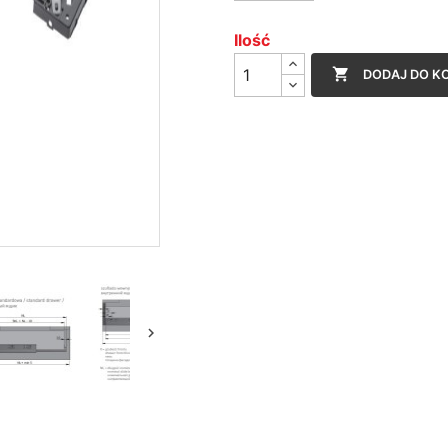
Ilość

DODAJ DO K
