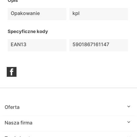
Opis
Opakowanie
kpl
Specyficzne kody
EAN13
5901867161147
Facebook

Oferta

Nasza firma