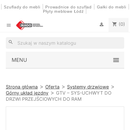
|
|
|
|
Szuflady do mebli
Prowadnice do szuflad
Gałki do mebli
|
Płyty meblowe Łódź
(0)
shopping_cart


search
MENU
Strona główna
Oferta
Systemy drzwiowe
Górny układ jezdny
GTV – SYS-UCHWYT DO
DRZWI PRZEJŚCIOWYCH DO RAM