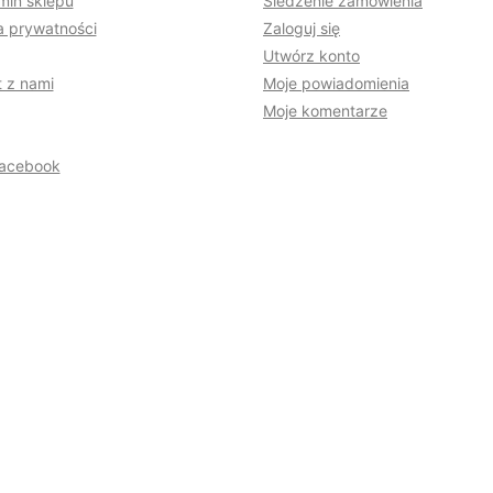
min sklepu
Śledzenie zamówienia
a prywatności
Zaloguj się
Utwórz konto
 z nami
Moje powiadomienia
Moje komentarze
acebook