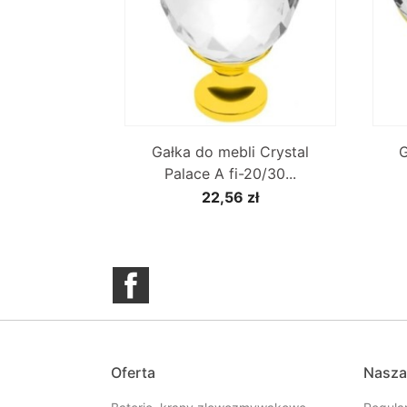

Szybki podgląd
Gałka do mebli Crystal
G
Palace A fi-20/30...
22,56 zł
Facebook
Oferta
Nasza