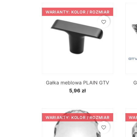
WARIANTY: KOLOR / ROZMIAR
favorite_border

Szybki podgląd
Gałka meblowa PLAIN GTV
G
5,96 zł
WARIANTY: KOLOR / ROZMIAR
WAR
favorite_border