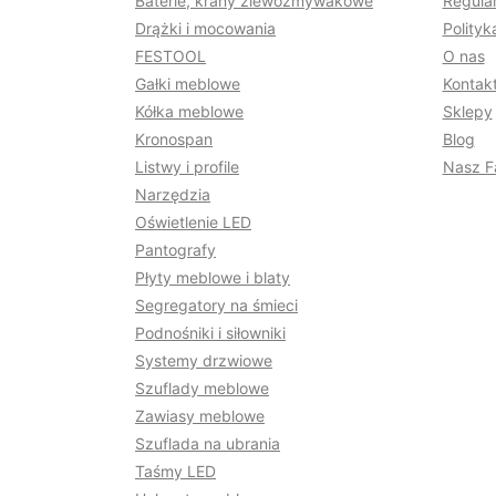
Baterie, krany zlewozmywakowe
Regula
Drążki i mocowania
Polityk
FESTOOL
O nas
Gałki meblowe
Kontakt
Kółka meblowe
Sklepy
Kronospan
Blog
Listwy i profile
Nasz F
Narzędzia
Oświetlenie LED
Pantografy
Płyty meblowe i blaty
Segregatory na śmieci
Podnośniki i siłowniki
Systemy drzwiowe
Szuflady meblowe
Zawiasy meblowe
Szuflada na ubrania
Taśmy LED