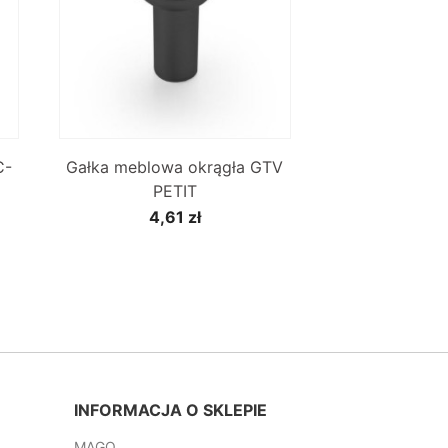

Szybki podgląd
C-
Gałka meblowa okrągła GTV
PETIT
4,61 zł
INFORMACJA O SKLEPIE
MAGO