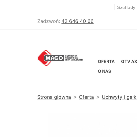
|
Szuflady
Zadzwoń:
42 646 40 66
OFERTA
GTV AX
O NAS
Strona główna
Oferta
Uchwyty i gał