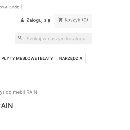
|
lowe Łódź
Koszyk
(0)
shopping_cart
Zaloguj się

search
PŁYTY MEBLOWE I BLATY
NARZĘDZIA
t do mebli RAIN
RAIN