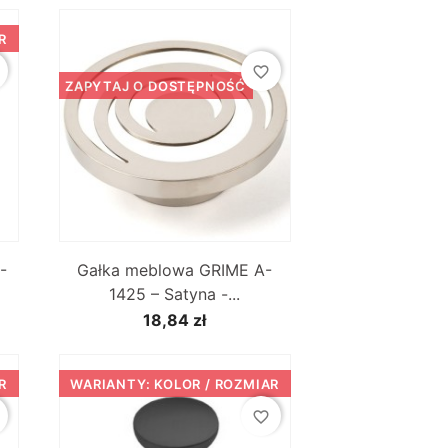
R
favorite_border
ZAPYTAJ O DOSTĘPNOŚĆ

Szybki podgląd
-
Gałka meblowa GRIME A-
1425 – Satyna -...
18,84 zł
R
WARIANTY: KOLOR / ROZMIAR
favorite_border