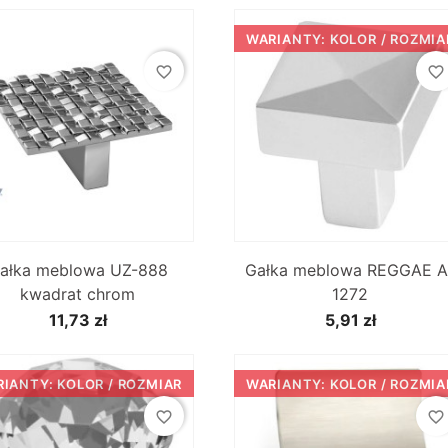
WARIANTY: KOLOR / ROZMIA
favorite_border
favorite_border


Szybki podgląd
Szybki podgląd
ałka meblowa UZ-888
Gałka meblowa REGGAE A
kwadrat chrom
1272
11,73 zł
5,91 zł
IANTY: KOLOR / ROZMIAR
WARIANTY: KOLOR / ROZMIA
favorite_border
favorite_border