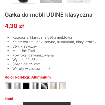
Gałka do mebli UDINE klasyczna
4,30 zł
Kategoria: klasyczna gałka meblowa
Kolor: chrom, inox, satyna, aluminium, biały, czarny
Styl: klasyczny
Materiał: ZnAl
Powłoka: galwanizowana
Wysokość: 25 mm
Średnica: 29 mm
Wkręty w zestawie: tak
Kolor kolekcji: Aluminium
Inox
Czarny
Chrom
Czarny
Satyna
Biały
Aluminium
mat
chrom
mat
Ilość