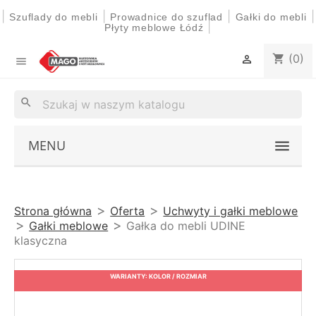
|
|
|
|
Szuflady do mebli
Prowadnice do szuflad
Gałki do mebli
|
Płyty meblowe Łódź
(0)
shopping_cart


search
MENU
Strona główna
Oferta
Uchwyty i gałki meblowe
Gałki meblowe
Gałka do mebli UDINE
klasyczna
WARIANTY: KOLOR / ROZMIAR