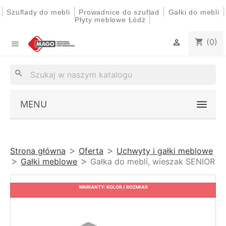
|
|
|
|
Szuflady do mebli
Prowadnice do szuflad
Gałki do mebli
|
Płyty meblowe Łódź
(0)
shopping_cart


search
MENU
Strona główna
Oferta
Uchwyty i gałki meblowe
Gałki meblowe
Gałka do mebli, wieszak SENIOR
WARIANTY: KOLOR / ROZMIAR