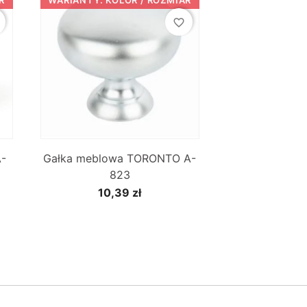
favorite_border

Szybki podgląd
A-
Gałka meblowa TORONTO A-
823
10,39 zł