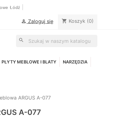
|
lowe Łódź
Koszyk
(0)
shopping_cart
Zaloguj się

search
PŁYTY MEBLOWE I BLATY
NARZĘDZIA
meblowa ARGUS A-077
RGUS A-077