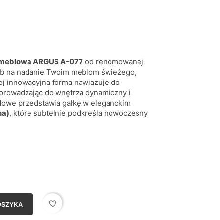
 meblowa ARGUS A-077
od renomowanej
ób na nadanie Twoim meblom świeżego,
Jej innowacyjna forma nawiązuje do
prowadzając do wnętrza dynamiczny i
ądowe przedstawia gałkę w eleganckim
na)
, które subtelnie podkreśla nowoczesny
favorite_border
OSZYKA