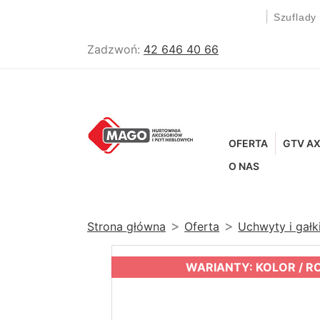
|
Szuflady
Zadzwoń:
42 646 40 66
OFERTA
GTV AX
O NAS
Strona główna
Oferta
Uchwyty i gał
WARIANTY: KOLOR / R