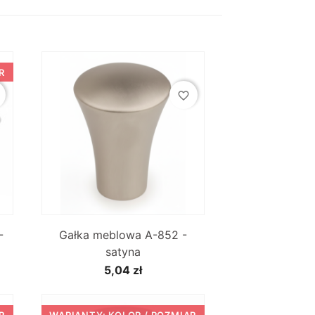
R
favorite_border

Szybki podgląd
-
Gałka meblowa A-852 -
satyna
5,04 zł
R
WARIANTY: KOLOR / ROZMIAR