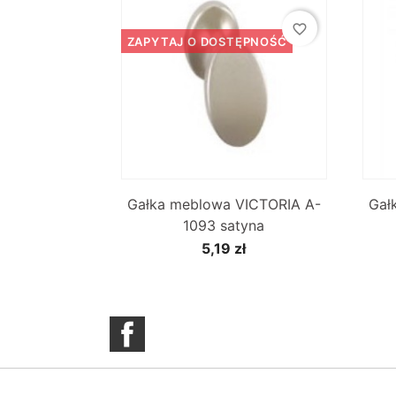
favorite_border
ZAPYTAJ O DOSTĘPNOŚĆ

Szybki podgląd
Gałka meblowa VICTORIA A-
Gał
1093 satyna
5,19 zł
Facebook