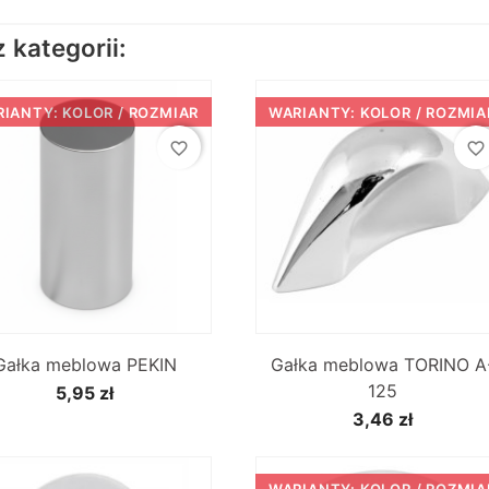
kategorii:
IANTY: KOLOR / ROZMIAR
WARIANTY: KOLOR / ROZMIA
favorite_border
favorite_border


Szybki podgląd
Szybki podgląd
Gałka meblowa PEKIN
Gałka meblowa TORINO A
125
5,95 zł
3,46 zł
WARIANTY: KOLOR / ROZMIA