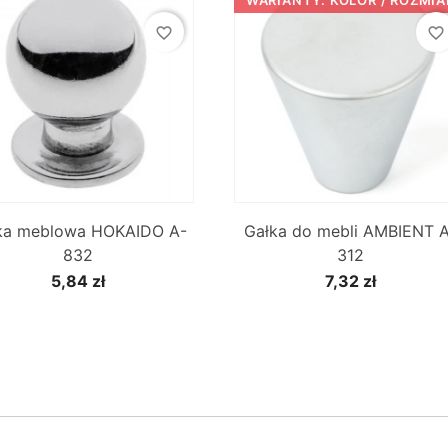
favorite_border
favorite_border


Szybki podgląd
Szybki podgląd
ka meblowa HOKAIDO A-
Gałka do mebli AMBIENT 
832
312
5,84 zł
7,32 zł