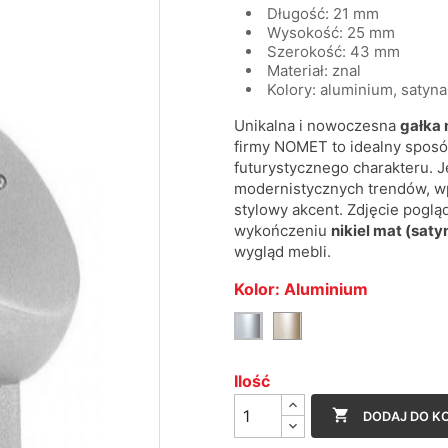
Długość: 21 mm
Wysokość: 25 mm
Szerokość: 43 mm
Materiał: znal
Kolory: aluminium, satyna
Unikalna i nowoczesna
gałka
firmy NOMET to idealny spos
futurystycznego charakteru. 
modernistycznych trendów, w
stylowy akcent. Zdjęcie pogl
wykończeniu
nikiel mat (saty
wygląd mebli.
Kolor: Aluminium
Satyna
Aluminium
Ilość

DODAJ DO K