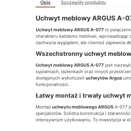
Opis
Szczegóły produktu
Uchwyt meblowy ARGUS A-077
Uchwyt meblowy ARGUS A-077
to połączeni
charakteru każdemu meblowi, wprowadzając d
zachwyca wyglądem, ale również zapewnia dł
Wszechstronny uchwyt meblo
Uchwyt meblowy ARGUS A-077
jest niezwyk
sypialniach, łazienkach oraz innych przestrz
dostępnych wykończeń
uchwytów Argus
umoż
funkcjonalności.
Łatwy montaż i trwały uchwyt
Montaż
uchwytu meblowego ARGUS
A-077 je
specjalistów. Solidna konstrukcja i staranno
intensywnym użytkowaniu. To inwestycja w eleg