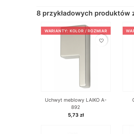
8 przykładowych produktów z 
WARIANTY: KOLOR / ROZMIAR
WAR
favorite_border

Szybki podgląd
Uchwyt meblowy LAIKO A-
892
5,73 zł