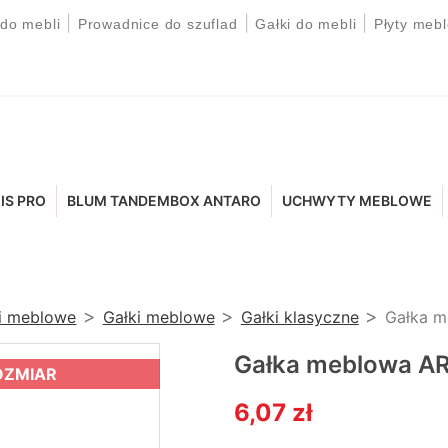
|
|
|
 do mebli
Prowadnice do szuflad
Gałki do mebli
Płyty meb
IS PRO
BLUM TANDEMBOX ANTARO
UCHWYTY MEBLOWE
ki meblowe
Gałki meblowe
Gałki klasyczne
Gałka 
Gałka meblowa A
OZMIAR
6,07 zł