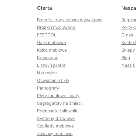
Oferta
Nasza
Baterie, krany zlewozmywakowe
Regula
Drążki i mocowania
Polityk
FESTOOL
O nas
Gałki meblowe
Kontakt
Kółka meblowe
Sklepy
Kronospan
Blog
Listwy i profile
Nasz F
Narzędzia
Oświetlenie LED
Pantografy
Płyty meblowe i blaty
Segregatory na śmieci
Podnośniki i siłowniki
Systemy drzwiowe
Szuflady meblowe
Zawiasy meblowe