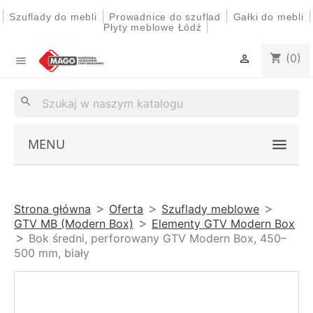
|
|
|
|
Szuflady do mebli
Prowadnice do szuflad
Gałki do mebli
|
Płyty meblowe Łódź
(0)
shopping_cart


search
MENU
Strona główna
Oferta
Szuflady meblowe
GTV MB (Modern Box)
Elementy GTV Modern Box
Bok średni, perforowany GTV Modern Box, 450–
500 mm, biały