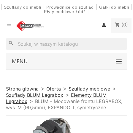
|
|
|
|
Szuflady do mebli
Prowadnice do szuflad
Gałki do mebli
|
Płyty meblowe Łódź
(0)
shopping_cart


search
MENU
Strona główna
Oferta
Szuflady meblowe
Szuflady BLUM Legrabox
Elementy BLUM
Legrabox
BLUM – Mocowanie frontu LEGRABOX,
wys. M (90,5mm), EXPANDO T, symetryczne