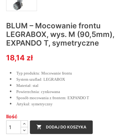
BLUM – Mocowanie frontu
LEGRABOX, wys. M (90,5mm),
EXPANDO T, symetryczne
18,14 zł
Typ produktu: Mocowanie frontu
System szuflad: LEGRABOX
Materiał: stal
Powierzchnia: cynkowana
Sposób mocowania z frontem: EXPANDO T
Artykuł: symetryczny
Ilość

DODAJ DO KOSZYKA