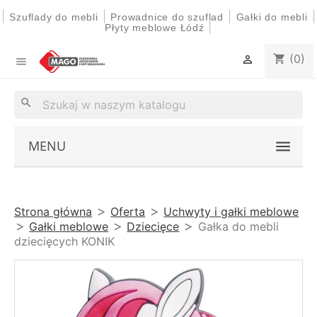
|
|
|
|
Szuflady do mebli
Prowadnice do szuflad
Gałki do mebli
|
Płyty meblowe Łódź
(0)
shopping_cart


search
MENU
Strona główna
Oferta
Uchwyty i gałki meblowe
Gałki meblowe
Dziecięce
Gałka do mebli
dziecięcych KONIK