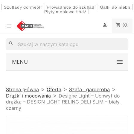
|
|
|
|
Szuflady do mebli
Prowadnice do szuflad
Gałki do mebli
|
Płyty meblowe Łódź
(0)
shopping_cart


search
MENU
Strona główna
Oferta
Szafa i garderoba
Drążki i mocowania
Designe Light – Uchwyt do
drążka – DESIGN LIGHT RELING DELI SLIM – biały,
czarny