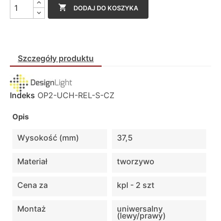

DODAJ DO KOSZYKA
Szczegóły produktu
Indeks
OP2-UCH-REL-S-CZ
Opis
Wysokość (mm)
37,5
Materiał
tworzywo
Cena za
kpl - 2 szt
Montaż
uniwersalny
(lewy/prawy)