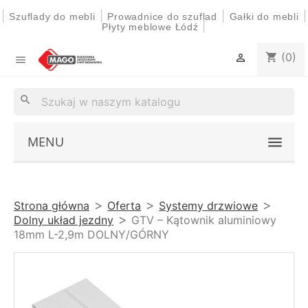
|
|
|
|
Szuflady do mebli
Prowadnice do szuflad
Gałki do mebli
|
Płyty meblowe Łódź
(0)
shopping_cart


search
MENU
Strona główna
Oferta
Systemy drzwiowe
Dolny układ jezdny
GTV – Kątownik aluminiowy
18mm L-2,9m DOLNY/GÓRNY