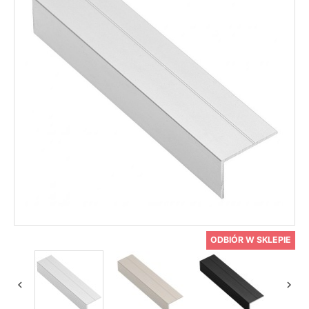
ODBIÓR W SKLEPIE

