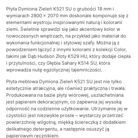
Płyta Dymiona Zieleń K521 SU o grubości 18 mm i
wymiarach 2800 x 2070 mm doskonale komponuje się z
elementami wystroju inspirowanymi naturą i kolorami
ziemi. Świetnie sprawdzi się jako akcentowy kolor w
nowoczesnych wnętrzach, na przykład jako materiał do
wykonania funkcjonalnej i stylowej szafy. Można ją z
powodzeniem łączyć z innymi kolorami z kolekcji Color,
takimi jak Dąb Hudson Złoty K529 HU, który dodaje ciepła
i przytulności, czy Głębia Sahary K514 SU, która
wprowadza nutę egzotycznej tajemniczości.
Płyta meblowa Dymiona Zieleń K521 SU jest nie tylko
estetycznie atrakcyjna, ale również praktyczna i trwała.
Produkowana na bazie płyty wiórowej, uszlachetniana
jest papierem dekoracyjnym, co zapewnia jej wysoką
odporność na codzienne użytkowanie. Utrzymanie jej w
czystości jest niezwykle proste – wystarczy przetrzeć
powierzchnię wilgotną, miękką ściereczką z dodatkiem
delikatnego detergentu, a następnie osuszyć ją
papierowym ręcznikiem.