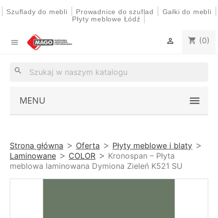
|
|
|
|
Szuflady do mebli
Prowadnice do szuflad
Gałki do mebli
|
Płyty meblowe Łódź
(0)
shopping_cart


search
MENU
Strona główna
Oferta
Płyty meblowe i blaty
Laminowane
COLOR
Kronospan – Płyta
meblowa laminowana Dymiona Zieleń K521 SU