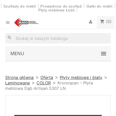
|
|
|
|
Szuflady do mebli
Prowadnice do szuflad
Gałki do mebli
|
Płyty meblowe Łódź
(0)
shopping_cart


search
MENU
Strona główna
Oferta
Płyty meblowe i blaty
Laminowane
COLOR
Kronospan – Płyta
meblowa Dąb Artisan 5307 LN