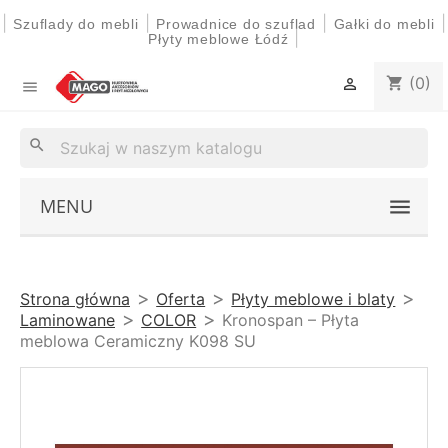
|
|
|
|
Szuflady do mebli
Prowadnice do szuflad
Gałki do mebli
|
Płyty meblowe Łódź
(0)
shopping_cart


search
MENU
Strona główna
Oferta
Płyty meblowe i blaty
Laminowane
COLOR
Kronospan – Płyta
meblowa Ceramiczny K098 SU