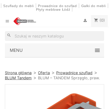
|
|
|
|
Szuflady do mebli
Prowadnice do szuflad
Gałki do mebli
|
Płyty meblowe Łódź
(0)
shopping_cart


search
MENU
Strona główna
Oferta
Prowadnice szuflad
BLUM Tandem
BLUM – TANDEM Sprzęgło, praw.