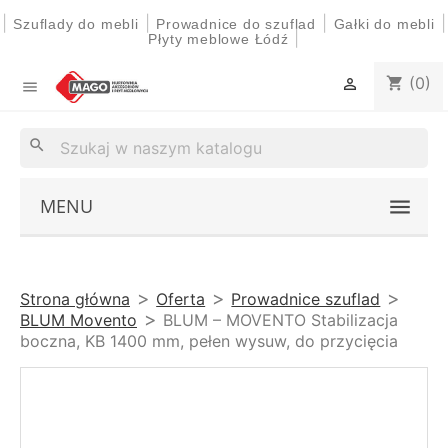
|
|
|
|
Szuflady do mebli
Prowadnice do szuflad
Gałki do mebli
|
Płyty meblowe Łódź
(0)
shopping_cart


search
MENU
Strona główna
Oferta
Prowadnice szuflad
BLUM Movento
BLUM – MOVENTO Stabilizacja
boczna, KB 1400 mm, pełen wysuw, do przycięcia