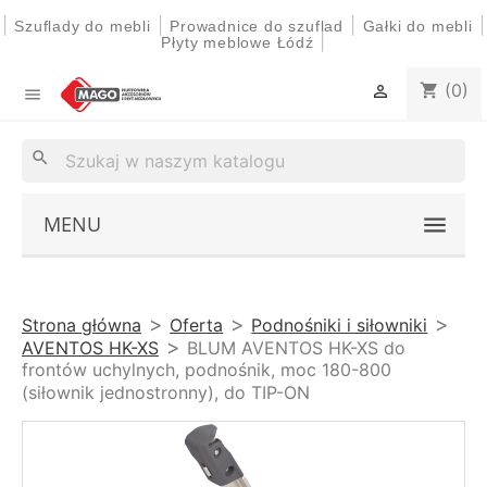
|
|
|
|
Szuflady do mebli
Prowadnice do szuflad
Gałki do mebli
|
Płyty meblowe Łódź
(0)
shopping_cart


search
MENU
Strona główna
Oferta
Podnośniki i siłowniki
AVENTOS HK-XS
BLUM AVENTOS HK-XS do
frontów uchylnych, podnośnik, moc 180-800
(siłownik jednostronny), do TIP-ON