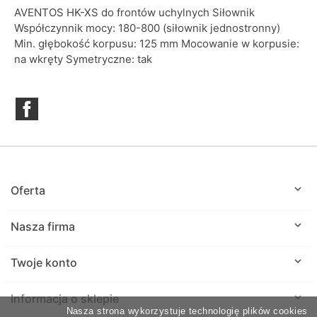
AVENTOS HK-XS do frontów uchylnych Siłownik
Współczynnik mocy: 180-800 (siłownik jednostronny)
Min. głębokość korpusu: 125 mm Mocowanie w korpusie:
na wkręty Symetryczne: tak
Facebook

Oferta

Nasza firma

Twoje konto
keyboard_arrow_down
Informacja o sklepie
Nasza strona wykorzystuje technologię plików cookies