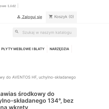
|
lowe Łódź
Koszyk
(0)
shopping_cart
Zaloguj się

search
PŁYTY MEBLOWE I BLATY
NARZĘDZIA
owy do AVENTOS HF, uchylno-składanego
Zawias środkowy do
lno-składanego 134°, bez
 na wkręty