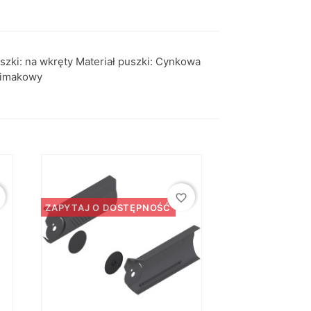
ki: na wkręty Materiał puszki: Cynkowa
ślimakowy
favorite_border
ZAPYTAJ O DOSTĘPNOŚĆ