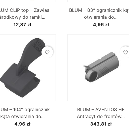


Szybki podgląd
Szybki podgląd
LUM CLIP top – Zawias
BLUM – 83° ogranicznik ką
środkowy do ramki...
otwierania do...
12,87 zł
4,96 zł
favorite_border
favorite_border


Szybki podgląd
Szybki podgląd
UM – 104° ogranicznik
BLUM – AVENTOS HF
kąta otwierania do...
Antracyt do frontów...
4,96 zł
343,81 zł