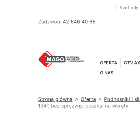
|
Szuflady
Zadzwoń:
42 646 40 66
OFERTA
GTV AX
O NAS
Strona główna
Oferta
Podnośniki i si
134°, bez sprężyny, puszka: na wkręty