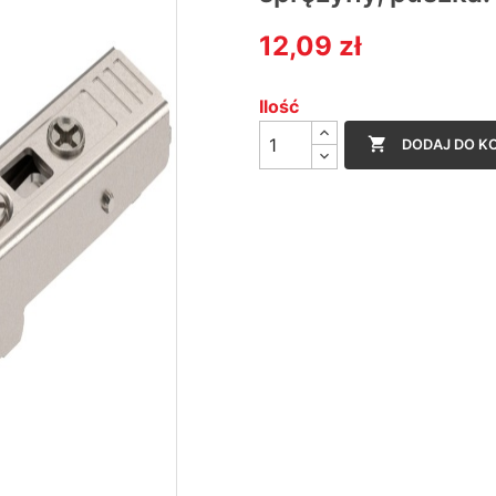
12,09 zł
Ilość

DODAJ DO K