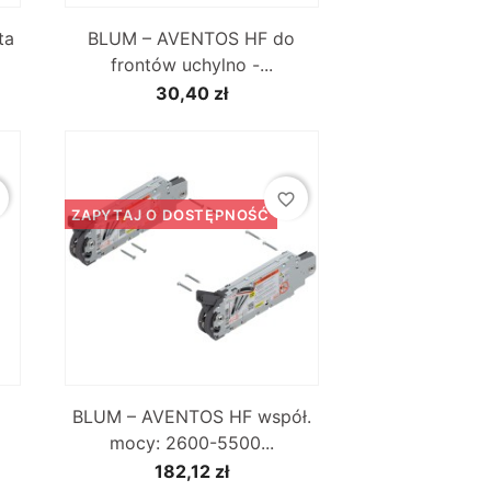

Szybki podgląd
ta
BLUM – AVENTOS HF do
frontów uchylno -...
30,40 zł
favorite_border
ZAPYTAJ O DOSTĘPNOŚĆ

Szybki podgląd
BLUM – AVENTOS HF współ.
mocy: 2600-5500...
182,12 zł