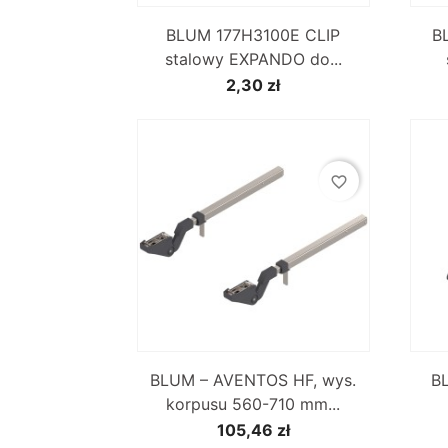

Szybki podgląd
BLUM 177H3100E CLIP
B
stalowy EXPANDO do...
2,30 zł
favorite_border

Szybki podgląd
BLUM – AVENTOS HF, wys.
BL
korpusu 560-710 mm...
105,46 zł