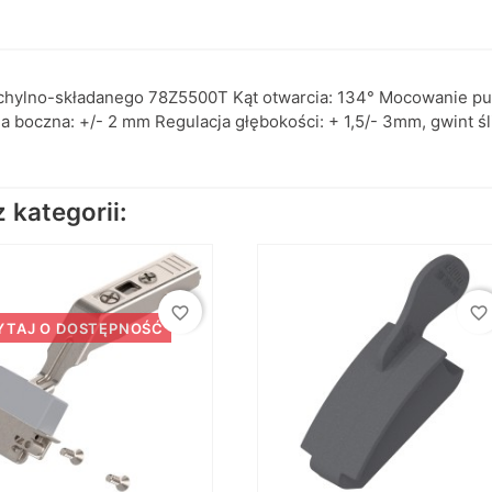
hylno-składanego 78Z5500T Kąt otwarcia: 134° Mocowanie pusz
 boczna: +/- 2 mm Regulacja głębokości: + 1,5/- 3mm, gwint 
kategorii:
favorite_border
favorite_border
YTAJ O DOSTĘPNOŚĆ