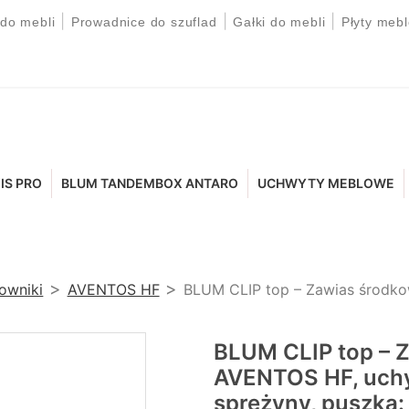
|
|
|
 do mebli
Prowadnice do szuflad
Gałki do mebli
Płyty meb
IS PRO
BLUM TANDEMBOX ANTARO
UCHWYTY MEBLOWE
łowniki
AVENTOS HF
BLUM CLIP top – Zawias środk
BLUM CLIP top – 
AVENTOS HF, uchy
sprężyny, puszka: