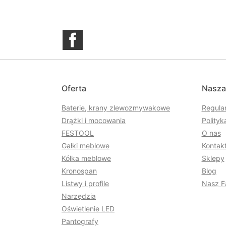
Facebook
Oferta
Nasza
Baterie, krany zlewozmywakowe
Regula
Drążki i mocowania
Polityk
FESTOOL
O nas
Gałki meblowe
Kontakt
Kółka meblowe
Sklepy
Kronospan
Blog
Listwy i profile
Nasz F
Narzędzia
Oświetlenie LED
Pantografy