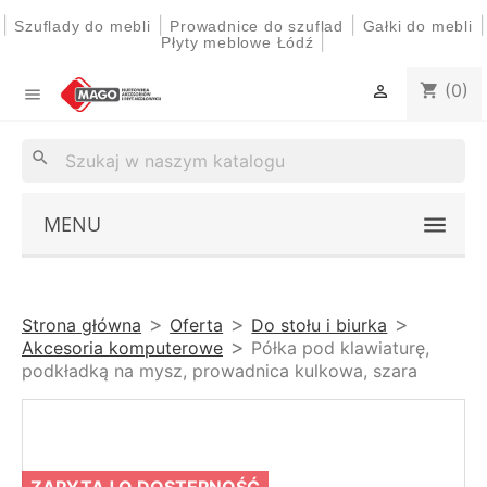
|
|
|
|
Szuflady do mebli
Prowadnice do szuflad
Gałki do mebli
|
Płyty meblowe Łódź
(0)
shopping_cart


search
MENU
Strona główna
Oferta
Do stołu i biurka
Akcesoria komputerowe
Półka pod klawiaturę,
podkładką na mysz, prowadnica kulkowa, szara