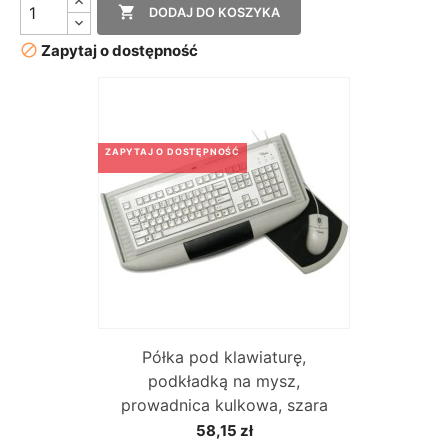

DODAJ DO KOSZYKA

Zapytaj o dostępność
ZAPYTAJ O DOSTĘPNOŚĆ
Półka pod klawiaturę,
podkładką na mysz,
prowadnica kulkowa, szara
58,15 zł