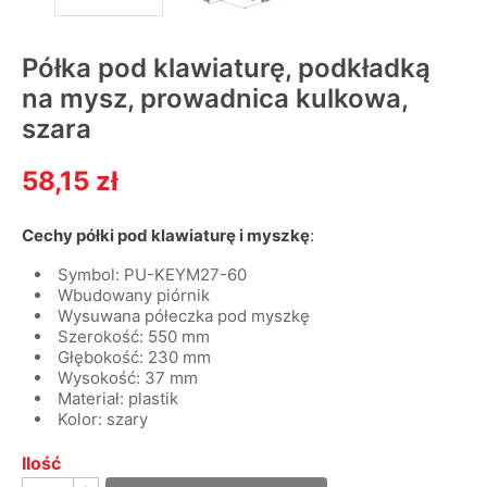
Półka pod klawiaturę, podkładką
na mysz, prowadnica kulkowa,
szara
58,15 zł
Cechy półki pod klawiaturę i myszkę
:
Symbol: PU-KEYM27-60
Wbudowany piórnik
Wysuwana półeczka pod myszkę
Szerokość: 550 mm
Głębokość: 230 mm
Wysokość: 37 mm
Materiał: plastik
Kolor: szary
Ilość