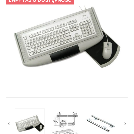
ZAPYTAJ O DOSTĘPNOŚĆ

